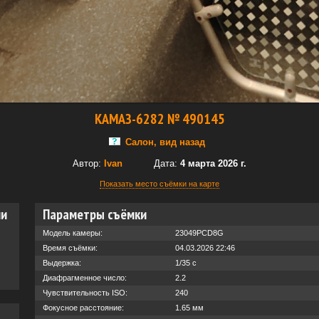
КАМАЗ-6282 № 490145
Салон, вид назад
Автор:
Ivan
Дата:
4 марта 2026 г.
Показать место съёмки на карте
ии
Параметры съёмки
Модель камеры:
23049PCD8G
Время съёмки:
04.03.2026 22:46
Выдержка:
1/35 с
Диафрагменное число:
2.2
Чувствительность ISO:
240
Фокусное расстояние:
1.65 мм