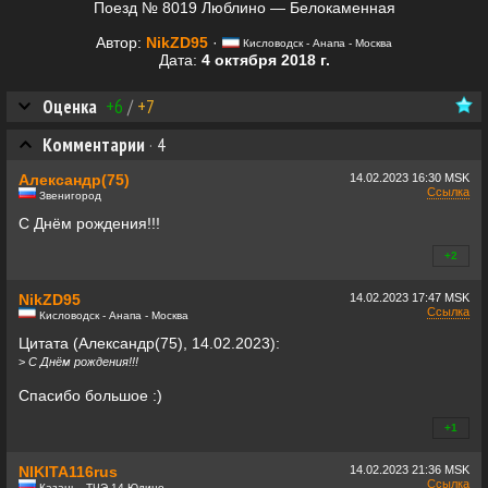
Поезд № 8019 Люблино — Белокаменная
Автор:
NikZD95
·
Кисловодск - Анапа - Москва
Дата:
4 октября 2018 г.
Оценка
+6
/
+7
Комментарии
·
4
Александр(75)
14.02.2023
16:30 MSK
Ссылка
Звенигород
С Днём рождения!!!
+2
+0
NikZD95
14.02.2023
17:47 MSK
Ссылка
Кисловодск - Анапа - Москва
Цитата (Александр(75), 14.02.2023):
>
С Днём рождения!!!
Спасибо большое :)
+1
+0
NIKITA116rus
14.02.2023
21:36 MSK
Ссылка
Казань , ТЧЭ-14 Юдино