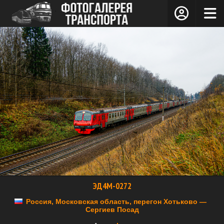
ЭД4М-0272
Россия, Московская область, перегон Хотьково —
Сергиев Посад