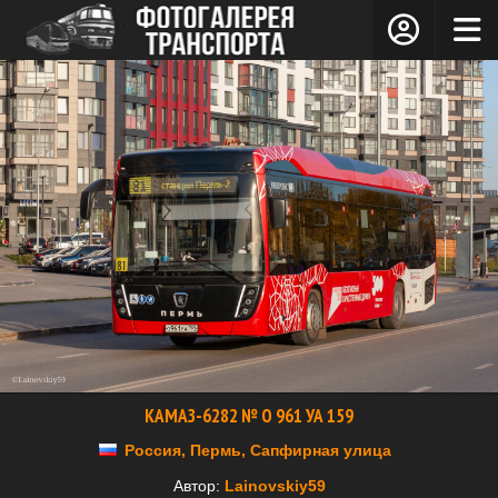
КАМАЗ-6282 № О 961 УА 159
Россия, Пермь, Сапфирная улица
Автор:
Lainovskiy59