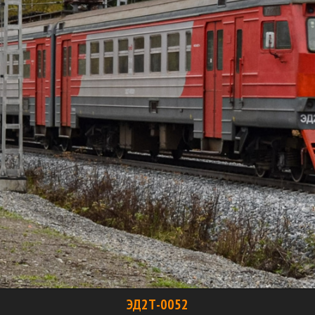
ЭД2Т-0052