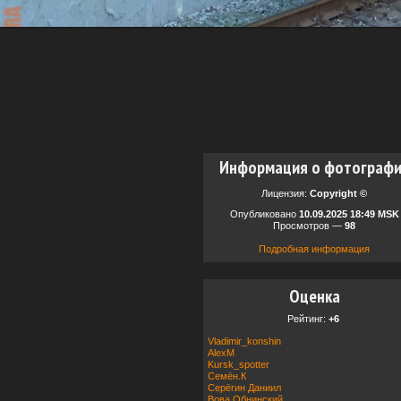
Информация о фотограф
Лицензия:
Copyright ©
Опубликовано
10.09.2025 18:49 MSK
Просмотров —
98
Подробная информация
Оценка
Рейтинг:
+6
Vladimir_konshin
AlexM
Kursk_spotter
Семëн.К
Серёгин Даниил
Вова Обнинский