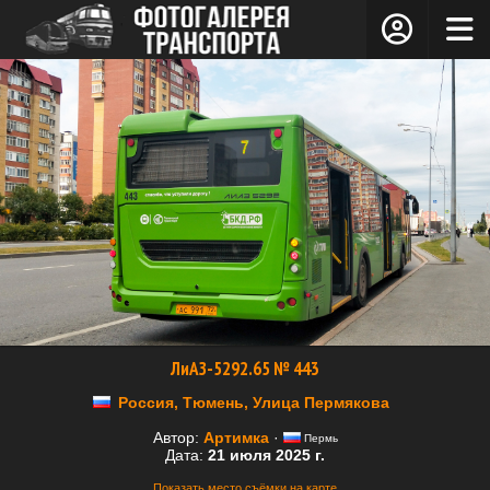
ЛиАЗ-5292.65 № 443
Россия, Тюмень, Улица Пермякова
Автор:
Артимка
·
Пермь
Дата:
21 июля 2025 г.
Показать место съёмки на карте