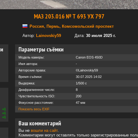
МАЗ 203.016 № Т 693 УХ 797
Россия, Пермь, Комсомольский проспект
Автор:
Lainovskiy59
Дата:
30 июля 2025 г.
ии
Параметры съёмки
Модель камеры:
Canon EOS 450D
Имя автора:
-
Авторские права:
©Lainovskiy59
Время съёмки:
30.07.2025 14:02
Выдержка:
1/500 с
Диафрагменное число:
8
Чувствительность ISO:
200
Фокусное расстояние:
47 мм
+1
Показать весь EXIF
+1
+1
Ваш комментарий
Вы не
вошли на сайт
.
Комментарии могут оставлять только зарегистрированные пол