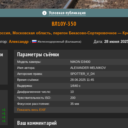
Условная публикация
ВЛ10У-350
оссия, Московская область, перегон Бекасово-Сортировочное — Кр
втор:
Александр
·
Дата:
28 июня 2025
Железнодорожный (Балашиха)
ии
Параметры съёмки
Модель камеры:
NIKON D3400
Имя автора:
ALEXANDER MELNIKOV
Авторские права:
SPOTTER_V_D4
Время съёмки:
28.06.2025 11:45
Выдержка:
1/640 с
Диафрагменное число:
10
Чувствительность ISO:
200
Фокусное расстояние:
35 мм
+1
Показать весь EXIF
+1
+1
+1
Ваш комментарий