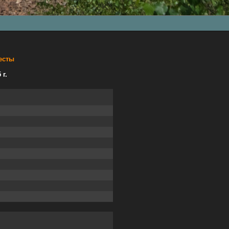
есты
 г.