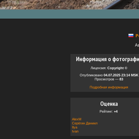
Р
А
Информация о фотограф
Лицензия:
Copyright ©
Опубликовано
04.07.2025 23:14 MSK
Просмотров —
83
Подробная информация
Оценка
Рейтинг:
+4
AlexM
Серёгин Даниил
Ilya
Ivan