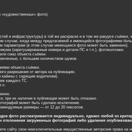
м «художественных» фото).
стей и инфраструктуры) в той же раскраске и в том же ракурсе съёмки,
том случае, когда между предлагаемой и имеющейся фотографиями больш
м параметрам (в этом случае имеющееся фото может быть заменено).
мума (заретушированные номера и детали ПС и т.п.), фотоколлажи.
или смаз объекта съёмки.
веченные, с большим количеством шумов.
ниями объекта съёмки.
ного разрешения от автора на публикацию.
 кабины с сидящим водителем).
ек каждого ТС.
.п.
ченно.
я, при их наличии в публикации может быть отказано.
тографий может быть сделано исключение.
комендуемые размеры — от 12 до 20 пикселов.
ждое фото рассматривается индивидуально, однако любой из крите
ин отклонения загруженных фотографий либо удаления опубликован
ете сайту свои неисключительные имущественные авторские права на н