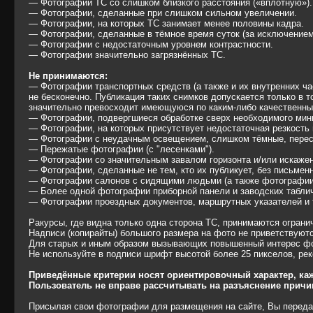
— Фотографии ТС со слишком близкого расстояния («вплотную»).
— Фотографии, сделанные при слишком сильном увеличении.
— Фотографии, на которых ТС занимает менее половины кадра.
— Фотографии, сделанные в тёмное время суток (за исключение
— Фотографии с недостаточным уровнем контрастности.
— Фотографии значительно загрязнённых ТС.
Не принимаются:
— Фотографии транспортных средств (а также и их внутренних ча
не бесконечно. Публикация таких снимков допускается только в 
значительно превосходит имеющуюся по каким-либо качественны
— Фотографии, подвергшиеся обработке сверх необходимого мини
— Фотографии, на которых присутствует недостаточная резкость 
— Фотографии с неудачным освещением, слишком тёмные, перес
— Пережатые фотографии (с "лесенками").
— Фотографии со значительным завалом горизонта и/или искаже
— Фотографии, сделанные не тем, кто их публикует, без письмен
— Фотографии салонов с сидящими людьми (а также фотографии
— Более одной фотографии приборной панели и заводских таблич
— Фотографии проездных документов, маршрутных указателей и т
Ракурсы, где видна только одна сторона ТС, принимаются ограни
Надписи (копирайты) большого размера на фото не приветствуютс
Для старых и иным образом вызывающих повышенный интерес фо
Не используйте в подписи шрифт высотой более 25 пикселов, ре
Приведённые критерии носят ориентировочный характер, ка
Пользователь не вправе рассчитывать на разъяснение прич
Присылая свои фотографии для размещения на сайте, Вы переда