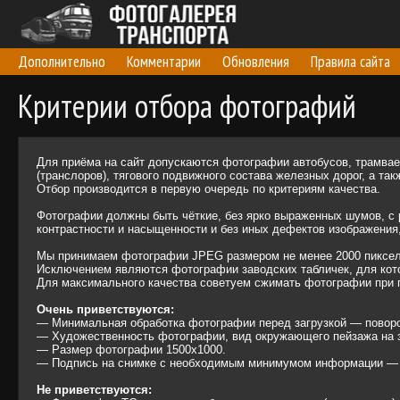
Дополнительно
Комментарии
Обновления
Правила сайта
Критерии отбора фотографий
Для приёма на сайт допускаются фотографии автобусов, трамваев
(транслоров), тягового подвижного состава железных дорог, а та
Отбор производится в первую очередь по критериям качества.
Фотографии должны быть чёткие, без ярко выраженных шумов, с 
контрастности и насыщенности и без иных дефектов изображения
Мы принимаем фотографии JPEG размером не менее 2000 пикселей
Исключением являются фотографии заводских табличек, для кото
Для максимального качества советуем сжимать фотографии при п
Очень приветствуются:
— Минимальная обработка фотографии перед загрузкой — поворот,
— Художественность фотографии, вид окружающего пейзажа на за
— Размер фотографии 1500х1000.
— Подпись на снимке с необходимым минимумом информации — д
Не приветствуются: