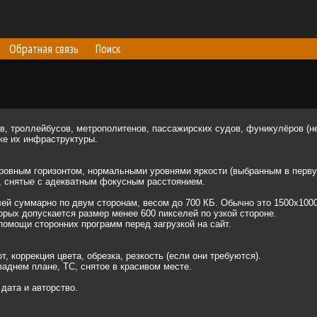
Обратная связь
Поиск
, троллейбусов, метрополитенов, пассажирских судов, фуникулёров (не
кже их инфраструктуры.
ровным горизонтом, нормальными уровнями яркости (выбранным в перву
, снятые с адекватным фокусным расстоянием.
 суммарно по двум сторонам, весом до 700 КБ. Обычно это 1500х1000,
рых допускается размер менее 600 пикселей по узкой стороне.
омощи сторонних программ перед загрузкой на сайт.
 коррекция цвета, обрезка, резкость (если они требуются).
днем плане, ТС, снятое в красивом месте.
ата и авторство.