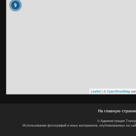
9
Leaflet
| ©
OpenStreetMap
con
На главную страни
© Администрация Transp
Использование фотографий и иных материалов, опубликованных на сайт