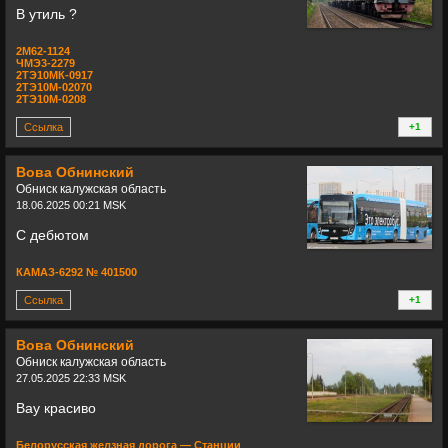
В утиль ?
2М62-1124
ЧМЭ3-2279
2ТЭ10МК-0917
2ТЭ10М-02070
2ТЭ10М-0208
Ссылка
+1
+
Вова Обнинский
Обниск калужская область
18.06.2025 00:21 MSK
С дебютом
КАМАЗ-6292 № 401500
Ссылка
+1
+
Вова Обнинский
Обниск калужская область
27.05.2025 22:33 MSK
Вау красиво
Белорусская желзная дорога — Станции