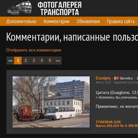
Дополнительно
Комментарии
Обновления
Правила сайта
Комментарии, написанные польз
Отобразить все комментарии
««
1
2
3
4
5
»»
Coolpix
·
·
Витебск
Фото: 410 · Администрато
Цитата (Guaglione, 13.
>
Хотелось бы уточнить 
Приемлемо, но желате
ТГМ23В48-1195
Ikarus 256.21H № А 389 В