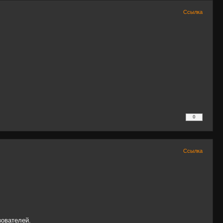
Ссылка
+0
0
/
–0
Ссылка
зователей.