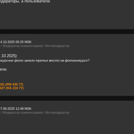
дераторы, а пользователи.
14.10.2025 00:25 MSK
р / Модератор комментариев / Фотомодератор
.10.2025):
онкурсное фото заняло третье место на фотоконкурсе?
ели.
41 (РМ 435 77)
27 (НА 210 77)
27.09.2025 12:48 MSK
р / Модератор комментариев / Фотомодератор