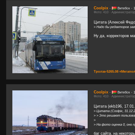
Coolpix
·
·
Витебск
Фото: 410 · Администрато
Цитата (Алексей Федор
>
Надо бы редакторов зав
Ну да, корректоров ма
Тролза-5265.08 «Мегапо
Coolpix
·
·
Витебск
Фото: 410 · Администрато
Цитата (ekb196, 17.01.
>
Цитата (Coolpix, 31.12.2
>
> Это решают пользова
>
>
На фото оценка 0, оно п
баг сайта. на некото