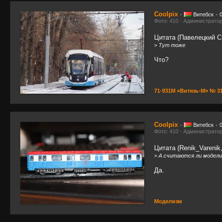
Coolpix
·
·
Витебск
Фото: 410 · Администрато
Цитата (Павелецкий Сп
>
Тут тоже
Что?
71-931М «Витязь-М» № 3
Coolpix
·
·
Витебск
Фото: 410 · Администрато
Цитата (Renik_Varenik,
>
А считаются ли модели
Да.
Моделизм