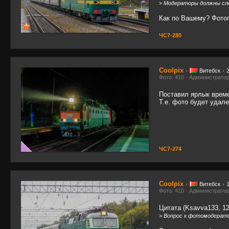
>
Модераторы должны сле
Как по Вашему? Фотог
ЧС7-280
Coolpix
·
·
Витебск
Фото: 410 · Администрато
Поставил ярлык време
Т.е. фото будет удале
ЧС7-274
Coolpix
·
·
Витебск
Фото: 410 · Администрато
Цитата (Ksavva133, 12
>
Вопрос к фотомодератор