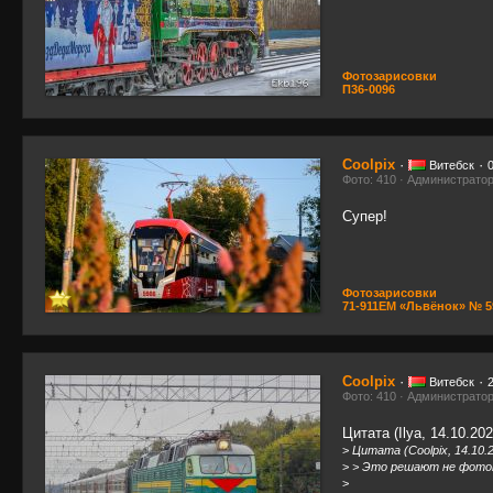
Фотозарисовки
П36-0096
Coolpix
·
·
Витебск
Фото: 410 · Администрато
Супер!
Фотозарисовки
71-911ЕМ «Львёнок» № 5
Coolpix
·
·
Витебск
Фото: 410 · Администрато
Цитата (Ilya, 14.10.202
>
Цитата (Coolpix, 14.10.2
>
> Это решают не фотом
>