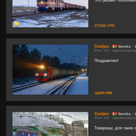
Это решают пользоват
2ТЭ116-1703
Coolpix
·
·
Витебск
Фото: 410 · Администрато
Поздравляю!
ЭД4М-0385
Coolpix
·
·
Витебск
Фото: 410 · Администрато
Товарищи, для таких ф