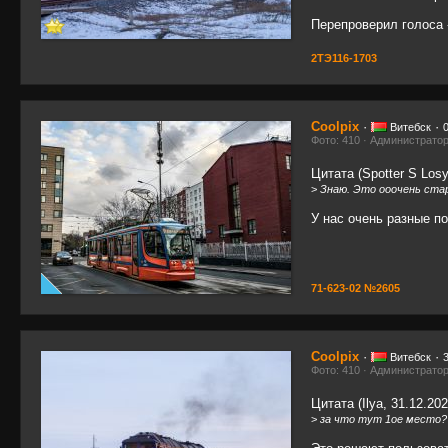
Перепроверил голоса 
2ТЭ116-1703
Coolpix
·
·
Витебск
Фото: 410 · Администрато
Цитата (Spotter S Losy
>
Знаю. Это ооочень ста
У нас очень разные по
71-623-02 №2605
Coolpix
·
·
Витебск
Фото: 410 · Администрато
Цитата (Ilya, 31.12.202
>
за что тут 1ое место?