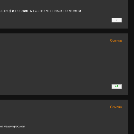
стие) и повлиять на это мы никак не можем.
+0
0
/
–0
Ссылка
+0
+1
/
–0
Ссылка
но неконкурсное