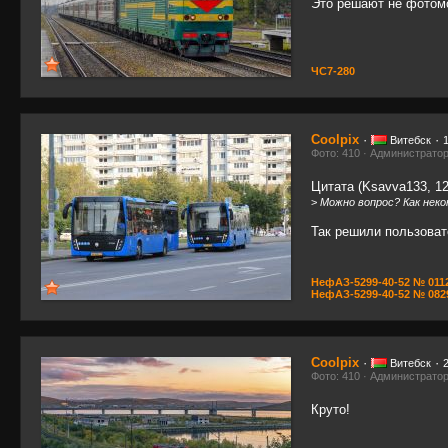
Это решают не фотомо
ЧС7-280
Coolpix
·
·
Витебск
Фото: 410 · Администрато
Цитата (Ksavva133, 12
>
Можно вопрос? Как нек
Так решили пользоват
НефАЗ-5299-40-52 № 0112
НефАЗ-5299-40-52 № 0829
Coolpix
·
·
Витебск
Фото: 410 · Администрато
Круто!