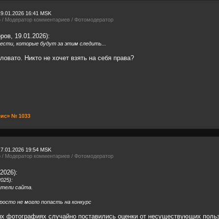
19.01.2026 16:41 MSK
р / Модератор комментариев / Фотомодератор
ов, 19.01.2026):
ести, которые будут за этим следить...
ловато. Никто не хочет взять на себя права?
лис» № 1033
17.01.2026 19:54 MSK
р / Модератор комментариев / Фотомодератор
2026):
025):
тели сайта.
росто не могло попасть на конкурс
рых фотографиях случайно поставились оценки от несуществующих поль