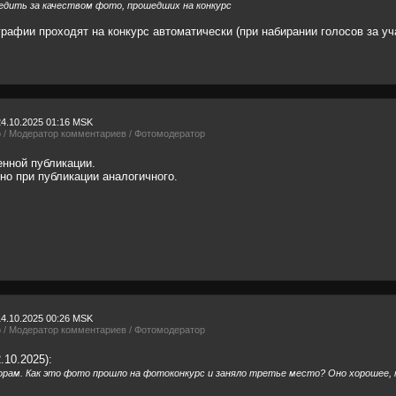
дить за качеством фото, прошедших на конкурс
рафии проходят на конкурс автоматически (при набирании голосов за уча
24.10.2025 01:16 MSK
р / Модератор комментариев / Фотомодератор
нной публикации.
но при публикации аналогичного.
14.10.2025 00:26 MSK
р / Модератор комментариев / Фотомодератор
.10.2025):
ам. Как это фото прошло на фотоконкурс и заняло третье место? Оно хорошее, 