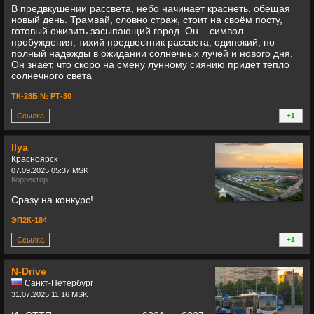
В предвкушении рассвета, небо начинает краснеть, обещая
новый день. Трамвай, словно страж, стоит на своём посту,
готовый оживить засыпающий город. Он – символ
пробуждения, тихий предвестник рассвета, одинокий, но
полный надежды в ожидании солнечных лучей и нового дня.
Он знает, что скоро на смену лунному сиянию придёт тепло
солнечного света
ТК-28Б № РТ-30
Ссылка
+1
+
Ilya
Красноярск
07.09.2025 05:37 MSK
Корректор
Сразу на конкурс!
ЭП2К-184
Ссылка
+1
+
N-Drive
Санкт-Петербург
31.07.2025 11:16 MSK