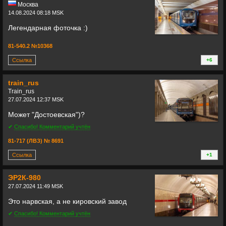
Москва
14.08.2024 08:18 MSK
Легендарная фоточка :)
81-540.2 №10368
Ссылка
+6
+
train_rus
Train_rus
27.07.2024 12:37 MSK
Может "Достоевская")?
✔
Спасибо! Комментарий учтён
81-717 (ЛВЗ) № 8691
Ссылка
+1
+
ЭР2К-980
27.07.2024 11:49 MSK
Это нарвская, а не кировский завод
✔
Спасибо! Комментарий учтён