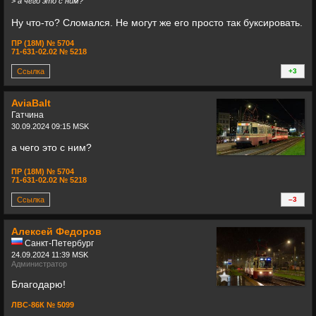
>
а чего это с ним?
Ну что-то? Сломался. Не могут же его просто так буксировать.
ПР (18М) № 5704
71-631-02.02 № 5218
Ссылка
+3
+
AviaBalt
Гатчина
30.09.2024 09:15 MSK
а чего это с ним?
ПР (18М) № 5704
71-631-02.02 № 5218
Ссылка
–3
+
Алексей Федоров
Санкт-Петербург
24.09.2024 11:39 MSK
Администратор
Благодарю!
ЛВС-86К № 5099