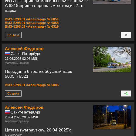
Из СТТП пришли машины с 6321 по 6327.
А 6319 пришла прошлым летом,из 2-го
парка
ВМЗ-5298.01 «Авангард» № 6851
ВМЗ-5298.01 «Авангард» № 6858
ВМЗ-5298.01 «Авангард» № 6319
Ссылка
0
+
Алексей Федоров
Санкт-Петербург
21.06.2025 02:06 MSK
Администратор
Передан в 6 троллейбусный парк
5005→6321
ВМЗ-5298.01 «Авангард» № 5005
Ссылка
+1
+
Алексей Федоров
Санкт-Петербург
26.04.2025 20:07 MSK
Администратор
Цитата (warhavskey, 26.04.2025):
>
2 кнопки!