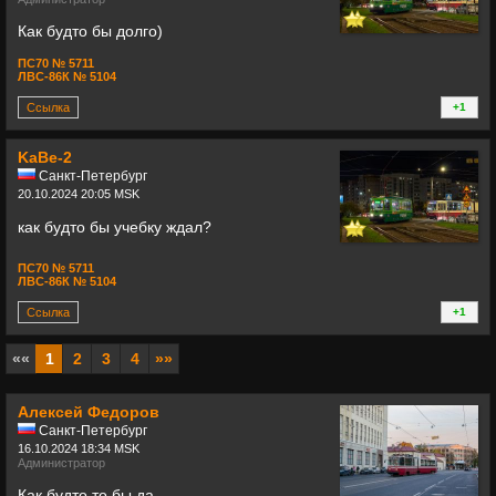
Как будто бы долго)
ПС70 № 5711
ЛВС-86К № 5104
Ссылка
+1
+
KaBe-2
Санкт-Петербург
20.10.2024 20:05 MSK
как будто бы учебку ждал?
ПС70 № 5711
ЛВС-86К № 5104
Ссылка
+1
+
««
1
2
3
4
»»
Алексей Федоров
Санкт-Петербург
16.10.2024 18:34 MSK
Администратор
Как будто то бы да