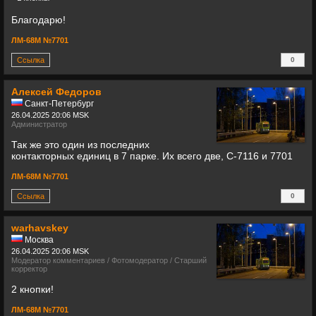
Благодарю!
ЛМ-68М №7701
Ссылка
0
+
Алексей Федоров
Санкт-Петербург
26.04.2025 20:06 MSK
Администратор
Так же это один из последних
контакторных единиц в 7 парке. Их всего две, С-7116 и 7701
ЛМ-68М №7701
Ссылка
0
+
warhavskey
Москва
26.04.2025 20:06 MSK
Модератор комментариев / Фотомодератор / Старший
корректор
2 кнопки!
ЛМ-68М №7701