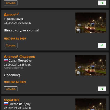
Ссылка
+1
+
Данил⁵⁶⁰
Екатеринбург
23.09.2024 16:33 MSK
Шикарно, две кнопки!
ЛВС-86К № 5099
Ссылка
+3
+
Алексей Федоров
Санкт-Петербург
22.09.2024 22:35 MSK
Администратор
Спасибо!)
ЛВС-86К № 5099
Ссылка
+1
+
Svyat161
Ростов-на-Дону
22.09.2024 20:54 MSK