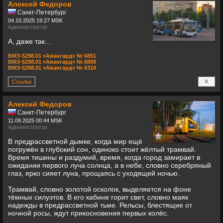
Алексей Федоров
Санкт-Петербург
04.10.2025 19:27 MSK
Администратор
А, даже так...
ВМЗ-5298.01 «Авангард» № 6851
ВМЗ-5298.01 «Авангард» № 6858
ВМЗ-5298.01 «Авангард» № 6319
Ссылка
0
+
Алексей Федоров
Санкт-Петербург
11.09.2025 00:44 MSK
Администратор
В предрассветной дымке, когда мир ещё
погружён в глубокий сон, одиноко стоит жёлтый трамвай.
Время тишины и раздумий, время, когда город замирает в
ожидании первого луча солнца, а в небе, словно серебряный
глаз, ярко сияет луна, прощаясь с уходящей ночью.
Трамвай, словно золотой осколок, выделяется на фоне
тёмных силуэтов. В его кабине горит свет, словно маяк
надежды в предрассветной тьме. Рельсы, блестящие от
ночной росы, ждут прикосновения первых колёс.