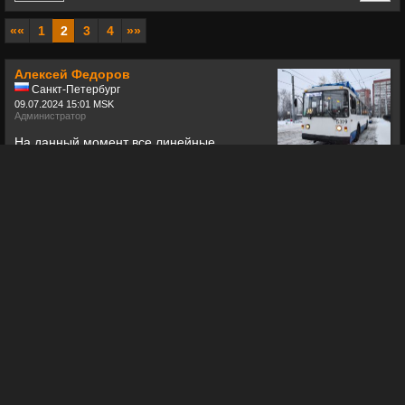
+
««
1
2
3
4
»»
Алексей Федоров
Санкт-Петербург
09.07.2024 15:01 MSK
Администратор
На данный момент все линейные
выскопольные машины в Петербурге
списаны или переданы в другие города
ВЗТМ-5284 № 5319
Ссылка
+2
+
Алексей Федоров
Санкт-Петербург
07.07.2024 19:20 MSK
Администратор
6319 совсем недавно прибыл в 6 парк из
СТТП. На момент фото не эксплуатировался
ВМЗ-5298.01 «Авангард» № 6851
ВМЗ-5298.01 «Авангард» № 6858
ВМЗ-5298.01 «Авангард» № 6319