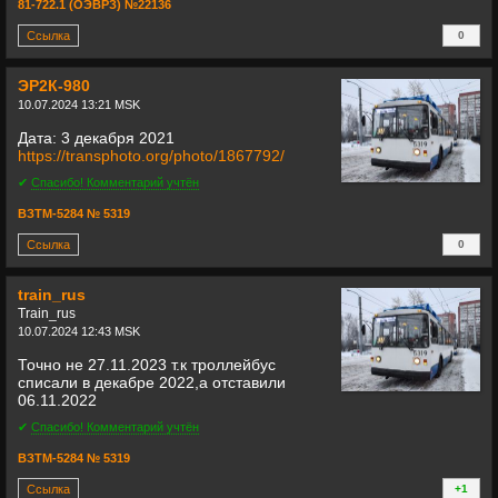
81-722.1 (ОЭВРЗ) №22136
Ссылка
0
+
ЭР2К-980
10.07.2024 13:21 MSK
Дата: 3 декабря 2021
https://transphoto.org/photo/1867792/
✔
Спасибо! Комментарий учтён
ВЗТМ-5284 № 5319
Ссылка
0
+
train_rus
Train_rus
10.07.2024 12:43 MSK
Точно не 27.11.2023 т.к троллейбус
списали в декабре 2022,а отставили
06.11.2022
✔
Спасибо! Комментарий учтён
ВЗТМ-5284 № 5319
Ссылка
+1