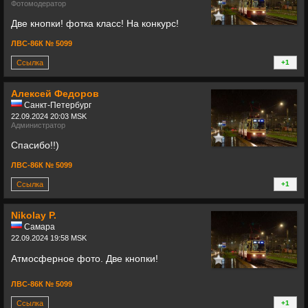
Фотомодератор
Две кнопки! фотка класс! На конкурс!
ЛВС-86К № 5099
Ссылка
+1
+
Алексей Федоров
Санкт-Петербург
22.09.2024 20:03 MSK
Администратор
Спасибо!!)
ЛВС-86К № 5099
Ссылка
+1
+
Nikolay P.
Самара
22.09.2024 19:58 MSK
Атмосферное фото. Две кнопки!
ЛВС-86К № 5099
Ссылка
+1