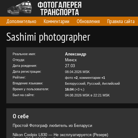
Дополнительно
Комментарии
Обновления
Правила сайта
Sashimi photographer
Александр
Реальное имя:
Минск
Откуда:
27.03
Дата рождения:
Дата регистрации:
08.04.2026 MSK
Рейтинг:
фото
+2
, комментарии
+1
Владение языками:
Белорусский, Русский, Английский
Время у пользователя:
16:04
(+3 ч.)
Был на сайте:
04.08.2026 MSK в 22:21 MSK
О себе
Простой Фотограф любитель из Беларуси
Nikon Coolpix L830 — Не эксплуатируется (Резерв)