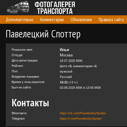
Дополнительно
Комментарии
Обновления
Правила сайта
Павелецкий Споттер
Илья
Реальное имя:
Москва
Откуда:
Дата регистрации:
18.07.2025 MSK
Рейтинг:
фото
+3
, комментарии
+1
Пол:
мужской
Владение языками:
Русский
Время у пользователя:
15:21
(+3 ч.)
Был на сайте:
03.08.2026 MSK в 13:05 MSK
Контакты
ВКонтакте:
https://vk.com/PaveletskiySpotter
Telegram:
https://t.me/PaveletskiySpotter