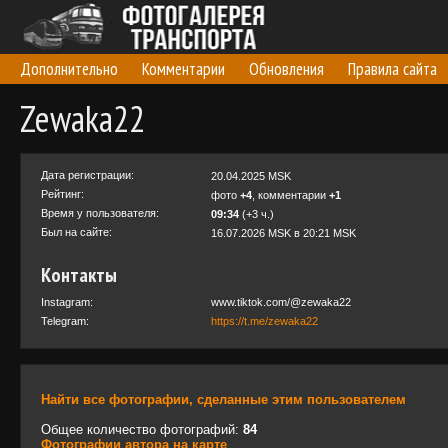
Дополнительно
Комментарии
Обновления
Правила сайта
Zewaka22
Дата регистрации:
20.04.2025 MSK
Рейтинг:
фото
+4
, комментарии
+1
Время у пользователя:
09:34
(+3 ч.)
Был на сайте:
16.07.2026 MSK в 20:21 MSK
Контакты
Instagram:
www.tiktok.com/@zewaka22
Telegram:
https://t.me/zewaka22
Найти все фотографии, сделанные этим пользователем
Общее количество фотографий:
84
Фотографии автора на карте