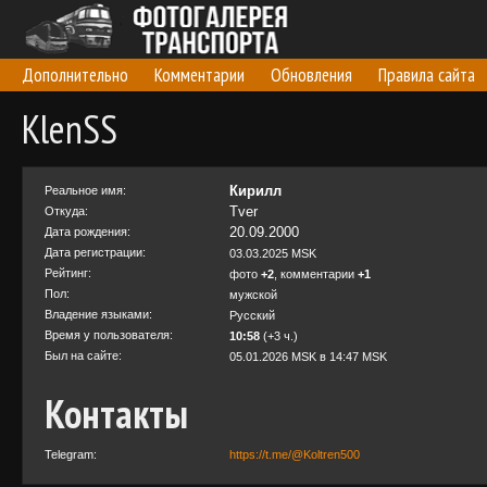
Дополнительно
Комментарии
Обновления
Правила сайта
KlenSS
Кирилл
Реальное имя:
Tver
Откуда:
20.09.2000
Дата рождения:
Дата регистрации:
03.03.2025 MSK
Рейтинг:
фото
+2
, комментарии
+1
Пол:
мужской
Владение языками:
Русский
Время у пользователя:
10:58
(+3 ч.)
Был на сайте:
05.01.2026 MSK в 14:47 MSK
Контакты
Telegram:
https://t.me/@Koltren500