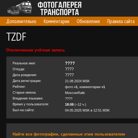
Дополнительно
Комментарии
Обновления
Правила сайта
TZDF
Отключенная учётная запись
????
Реальное имя:
????
Откуда:
????
Дата рождения:
Дата регистрации:
21.08.2024 MSK
Рейтинг:
фото
+1
, комментарии
+1
Старые имена:
MoscowRails
Владение языками:
????
Время у пользователя:
18:08
(–12 ч.)
Был на сайте:
04.05.2025 MSK в 12:51 MSK
Найти все фотографии, сделанные этим пользователем