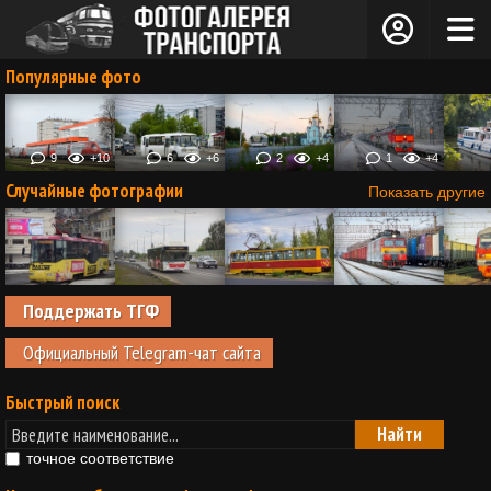
Популярные фото
9
+10
6
+6
2
+4
1
+4
Случайные фотографии
Показать другие
Поддержать ТГФ
Официальный Telegram-чат сайта
Быстрый поиск
точное соответствие