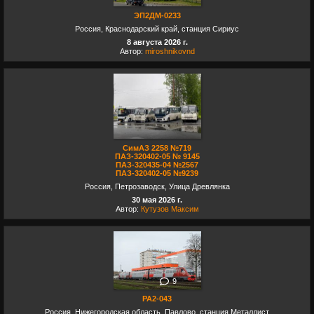
ЭП2ДМ-0233
Россия, Краснодарский край, станция Сириус
8 августа 2026 г.
Автор:
miroshnikovnd
СимАЗ 2258 №719
ПАЗ-320402-05 № 9145
ПАЗ-320435-04 №2567
ПАЗ-320402-05 №9239
Россия, Петрозаводск, Улица Древлянка
30 мая 2026 г.
Автор:
Кутузов Максим
9
РА2-043
Россия, Нижегородская область, Павлово, станция Металлист