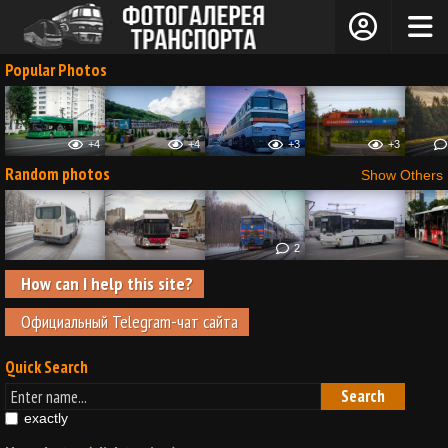
Popular Photos
+4
+4
+3
+3
Random photos
Show Others
2
How can I help this site?
Официальный Telegram-чат сайта
Quick Search
exactly